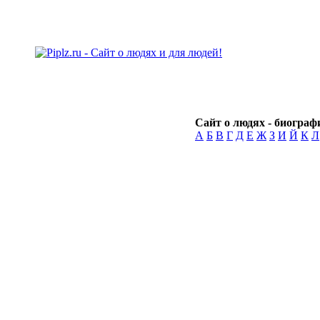
Сайт о людях - биографи
А
Б
В
Г
Д
Е
Ж
З
И
Й
К
Л