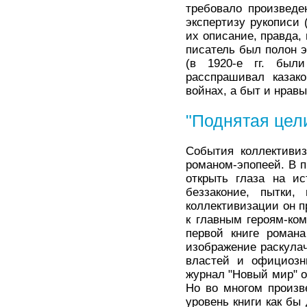
требовало произведе
экспертизу рукописи 
их описание, правда,
писатель был полон 
(в 1920-е гг. был
расспрашивал казако
войнах, а быт и нравы
"Поднятая цел
События коллективи
романом-эпопеей. В п
открыть глаза на ис
беззаконие, пытки
коллективизации он п
к главным героям-ко
первой книге романа
изображение раскулач
властей и официозны
журнал "Новый мир" о
Но во многом произв
уровень книги как бы