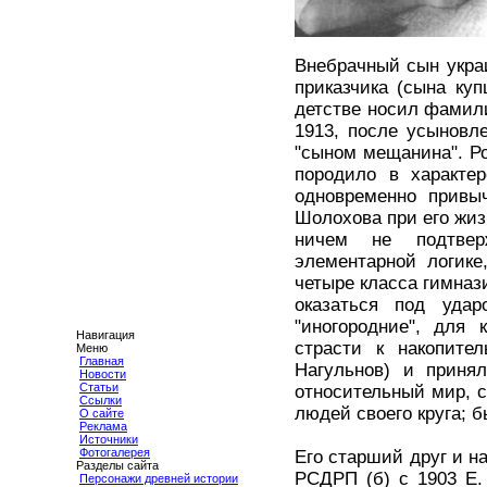
Внебрачный сын украи
приказчика (сына ку
детстве носил фамили
1913, после усыновл
"сыном мещанина". Ро
породило в характе
одновременно привы
Шолохова при его жиз
ничем не подтвер
элементарной логике
четыре класса гимназ
оказаться под уда
"иногородние", для
Навигация
страсти к накопител
Меню
Главная
Нагульнов) и приня
Новости
Статьи
относительный мир, 
Ссылки
людей своего круга; б
О сайте
Реклама
Источники
Фотогалерея
Его старший друг и н
Разделы сайта
РСДРП (б) с 1903 Е.
Персонажи древней истории