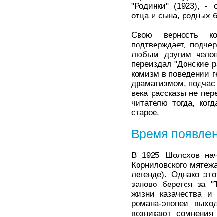
"Родинки" (1923), -
отца и сына, родных б
Свою верность ко
подтверждает, подче
любым другим челов
переиздал "Донские р
комизм в поведении г
драматизмом, подчас 
века рассказы не пер
читателю тогда, ког
старое.
Время появлен
В 1925 Шолохов нач
Корниловского мятежа
легенде). Однако эт
заново берется за "
жизни казачества и
романа-эпопеи выхо
возникают сомнения