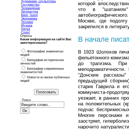
Художники, скульпторы
которой впоследстви
Государство
Телевидение
что в "шатаниях
Литература
автобиографического
Кино, театр
Экономика
Москве, где подолгу
Техника
Музыка
закрепился в литерат
Наука
Спорт
Опросы
В начале писат
Какая информация на сайте Вас
заинтересовала?
В 1923 Шолохов печа
Фотографии знаменитых
людей
фельетонного комизм
Биографии исторических
до трагизма. Пр
личностей
мелодраматичности. 
Биографии современных
знаменитостей
"Донские рассказы"
Новости из жизни публичных
предыдущий сборник)
людей
старик Гаврила и ег
коммуниста-продотря
уезжает, в ранних пр
Поиск
на положительных (к
подчас беспримесных
Многие персонажи и
заостряет, гиперболи
нарочито натуралист