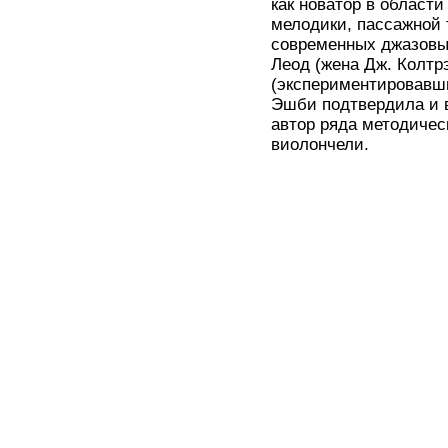
как новатор в област
мелодики, пассажной 
современных джазовых
Леод (жена Дж. Колт
(экспериментировавши
Эшби подтвердила и в
автор ряда методичес
виолончели.