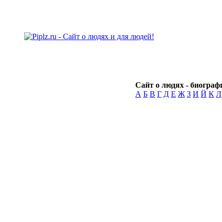
Сайт о людях - биографи
А
Б
В
Г
Д
Е
Ж
З
И
Й
К
Л