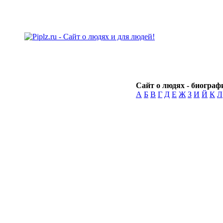
Сайт о людях - биографи
А
Б
В
Г
Д
Е
Ж
З
И
Й
К
Л