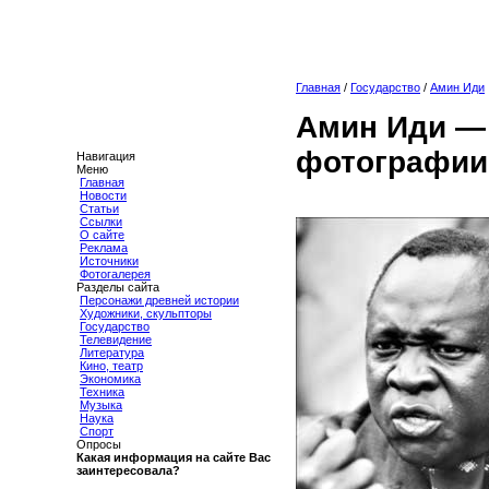
Главная
/
Государство
/
Амин Иди
Амин Иди — 
фотографии
Навигация
Меню
Главная
Новости
Статьи
Ссылки
О сайте
Реклама
Источники
Фотогалерея
Разделы сайта
Персонажи древней истории
Художники, скульпторы
Государство
Телевидение
Литература
Кино, театр
Экономика
Техника
Музыка
Наука
Спорт
Опросы
Какая информация на сайте Вас
заинтересовала?