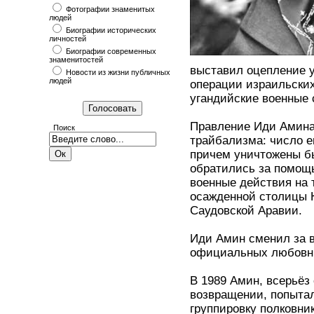
Фотографии знаменитых
людей
Биографии исторических
личностей
Биографии современных
знаменитостей
выставил оцепление у
Новости из жизни публичных
людей
операции израильски
угандийские военные 
Правление Иди Амина
Поиск
трайбализма: число ег
причем уничтожены б
обратились за помощь
военные действия на 
осажденной столицы 
Саудовской Аравии.
Иди Амин сменил за в
официальных любовн
В 1989 Амин, всерьёз
возвращении, попытал
группировку полковни