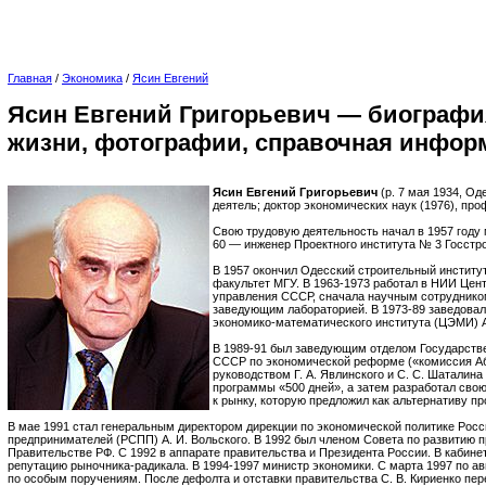
Главная
/
Экономика
/
Ясин Евгений
Ясин Евгений Григорьевич — биографи
жизни, фотографии, справочная инфор
Ясин Евгений Григорьевич
(р. 7 мая 1934, Од
деятель; доктор экономических наук (1976), про
Свою трудовую деятельность начал в 1957 году
60 — инженер Проектного института № 3 Госстр
В 1957 окончил Одесский строительный институ
факультет МГУ. В 1963-1973 работал в НИИ Цент
управления СССР, сначала научным сотруднико
заведующим лабораторией. В 1973-89 заведовал
экономико-математического института (ЦЭМИ) 
В 1989-91 был заведующим отделом Государств
СССР по экономической реформе («комиссия Аб
руководством Г. А. Явлинского и С. С. Шаталина
программы «500 дней», а затем разработал сво
к рынку, которую предложил как альтернативу 
В мае 1991 стал генеральным директором дирекции по экономической политике Рос
предпринимателей (РСПП) А. И. Вольского. В 1992 был членом Совета по развитию 
Правительстве РФ. С 1992 в аппарате правительства и Президента России. В кабин
репутацию рыночника-радикала. В 1994-1997 министр экономики. С марта 1997 по а
по особым поручениям. После дефолта и отставки правительства С. В. Кириенко п