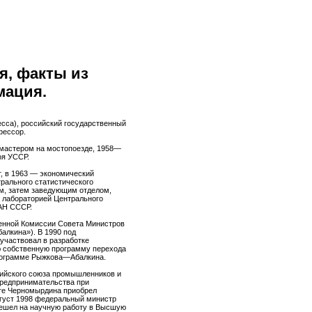
я, факты из
мация.
есса), российский государственный
фессор.
 мастером на мостопоезде, 1958—
оя УССР.
т, в 1963 — экономический
рального статистического
м, затем заведующим отделом,
 лабораторией Центрального
АН СССР.
енной Комиссии Совета Министров
алкина»). В 1990 под
 участвовал в разработке
ю собственную программу перехода
программе Рыжкова—Абалкина.
сийского союза промышленников и
предпринимательства при
ете Черномырдина приобрел
вгуст 1998 федеральный министр
ерешел на научную работу в Высшую