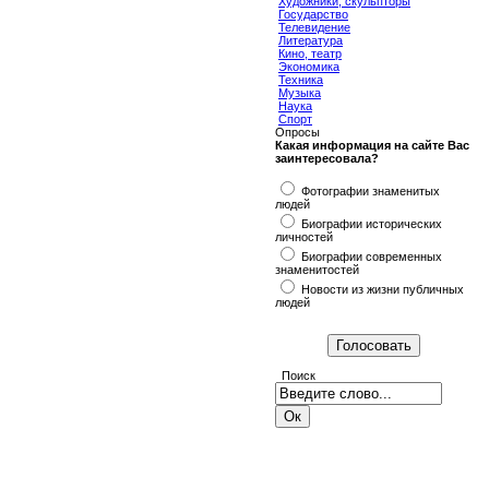
Художники, скульпторы
Государство
Телевидение
Литература
Кино, театр
Экономика
Техника
Музыка
Наука
Спорт
Опросы
Какая информация на сайте Вас
заинтересовала?
Фотографии знаменитых
людей
Биографии исторических
личностей
Биографии современных
знаменитостей
Новости из жизни публичных
людей
Поиск