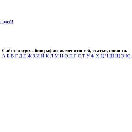
Сайт о людях - биографии знаменитостей, статьи, новости.
А
Б
В
Г
Д
Е
Ж
З
И
Й
К
Л
М
Н
О
П
Р
С
Т
У
Ф
Х
Ц
Ч
Ш
Щ
Э
Ю