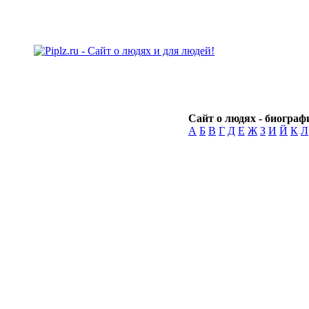
Сайт о людях - биографи
А
Б
В
Г
Д
Е
Ж
З
И
Й
К
Л