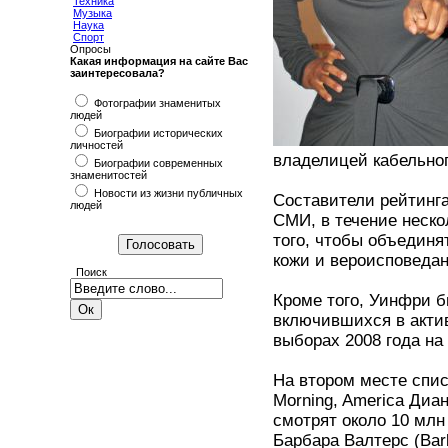
Техника
Музыка
Наука
Спорт
Опросы
Какая информация на сайте Вас
заинтересовала?
Фотографии знаменитых
людей
Биографии исторических
личностей
владелицей кабельног
Биографии современных
знаменитостей
Новости из жизни публичных
Составители рейтинг
людей
СМИ, в течение неско
того, чтобы объединя
кожи и вероисповедан
Поиск
Кроме того, Уинфри б
включившихся в акти
выборах 2008 года на
На втором месте спис
Morning, America Диа
смотрят около 10 млн
Барбара Валтерс (Barb