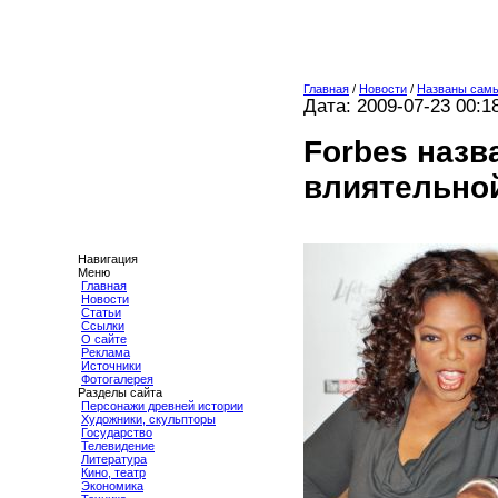
Главная
/
Новости
/
Названы сам
Дата: 2009-07-23 00:1
Forbes назв
влиятельно
Навигация
Меню
Главная
Новости
Статьи
Ссылки
О сайте
Реклама
Источники
Фотогалерея
Разделы сайта
Персонажи древней истории
Художники, скульпторы
Государство
Телевидение
Литература
Кино, театр
Экономика