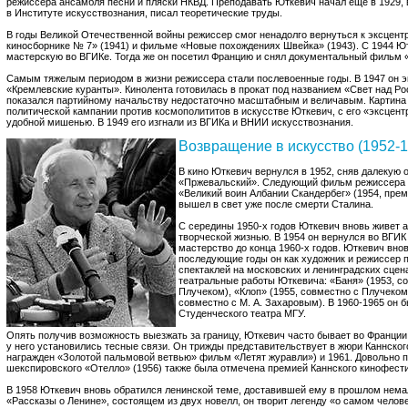
режиссера ансамбля песни и пляски НКВД. Преподавать Юткевич начал еще в 1929, 
в Институте искусствознания, писал теоретические труды.
В годы Великой Отечественной войны режиссер смог ненадолго вернуться к эксцент
киносборнике № 7» (1941) и фильме «Новые похождениях Швейка» (1943). С 1944 Ю
мастерскую во ВГИКе. Тогда же он посетил Францию и снял документальный фильм 
Самым тяжелым периодом в жизни режиссера стали послевоенные годы. В 1947 он э
«Кремлевские куранты». Кинолента готовилась в прокат под названием «Свет над Ро
показался партийному начальству недостаточно масштабным и величавым. Картина б
политической кампании против космополититов в искусстве Юткевич, с его «эксце
удобной мишенью. В 1949 его изгнали из ВГИКа и ВНИИ искусствознания.
Возвращение в искусство (1952-1
В кино Юткевич вернулся в 1952, сняв далекую 
«Пржевальский». Следующий фильм режиссера 
«Великий воин Албании Скандербег» (1954, пре
вышел в свет уже после смерти Сталина.
С середины 1950-х годов Юткевич вновь живет а
творческой жизнью. В 1954 он вернулся во ВГИК
мастерство до конца 1960-х годов. Юткевич вновь
последующие годы он как художник и режиссер п
спектаклей на московских и ленинградских сце
театральные работы Юткевича: «Баня» (1953, со
Плучеком), «Клоп» (1955, совместно с Плучеком)
совместно с М. А. Захаровым). В 1960-1965 он
Студенческого театра МГУ.
Опять получив возможность выезжать за границу, Юткевич часто бывает во Франции
у него установились тесные связи. Он трижды представительствует в жюри Каннского
награжден «Золотой пальмовой ветвью» фильм «Летят журавли») и 1961. Довольно
шекспировского «Отелло» (1956) также была отмечена премией Каннского кинофест
В 1958 Юткевич вновь обратился ленинской теме, доставившей ему в прошлом нема
«Рассказы о Ленине», состоящем из двух новелл, он творит легенду «о самом челов