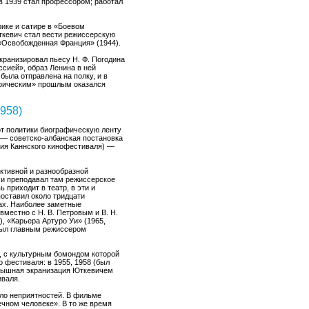
в 1939 стал профессором; работал
рике и сатире в «Боевом
ткевич стал вести режиссерскую
«Освобожденная Франция» (1944).
кранизировал пьесу Н. Ф. Погодина
ссией», образ Ленина в ней
ыла отправлена на полку, и в
нтрическим» прошлым оказался
958)
от политики биографическую ленту
— советско-албанская постановка
мия Каннского кинофестиваля) —
ктивной и разнообразной
 и преподавал там режиссерское
 приходит в театр, в эти и
оставил около тридцати
нах. Наиболее заметные
вместно с Н. В. Петровым и В. Н.
, «Карьера Артуро Уи» (1965,
 был главным режиссером
, с культурным бомондом которой
 фестиваля: в 1955, 1958 (был
 пышная экранизация Юткевичем
иваля.
ло неприятностей. В фильме
ечном человеке». В то же время