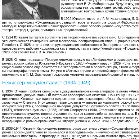
ВХУТЕМАСа и в Государственных Высших режис
руководством В. Э. Мейерхольда. Будучи студе
оформил ряд театральных спектаклей, работал
агитационных театральных групп «Синяя блуза»
В 1922 Юткевич вместе с Г. М. Козинцевым, Л. З
выпустил манифест «Эксцентризм», ставший теоретической платформой Фабрики эк
Молодые теоретики пытались сконструировать новое революционное искусство пут
театра, эстрады, цирка, агитационных представлений.
С 1924 Юткевич пытается воплотить эти теоретические посылки в кино. Его первой к
эксцентрическая комедия из жизни московских беспризорников «Даешь радио!» (сце
Грюнберг). С 1926 он становится руководителем собственного Экспериментального 
одновременно работая художником как в театре, так и в кино (кинофильмы «Предате
1928, оба совместно с В. А. Рахальсом).
В 1928 Юткевич возглавил Первую киномастерскую на «Ленфильме» и руководил ею в
режиссерских работах Юткевича («Кружева», 1928; «Черный парус», 1929; «Златые 
социального заказа еще сочетается с экспериментами в области жанра, стиля и фор
кинематографического языка. Но уже в «Златых горах» и в полной мере в фильме «В
совместно с и Ф. М. Эрмлером) режиссер жертвует выразительной формой в угоду 
Режиссер-монументалист (1934-1949)
В 1934 Юткевич пробует свои силы в документальном кинематографе: в ленте «Анка
организовать документальный материал своеобразным сюжетом. Но к концу 1930-х 
покончено. Юткевич, как один из видных советских режиссеров, обязан был создават
заказчика — Сталина. И он делает такие фильмы — вплоть до короткометражной кино
избиратель» (1937), посвященной выборам депутатов Верховного совета СССР. Кин
(1937), «Человек с ружьем» (1938), «Яков Свердлов» (1940, Сталинская премия за 19
нивелирование художественного уровня и отказ от какого-либо авторского начала. 
Юткевич впервые обратился к ленинской теме, которая стала сквозной в его творче
неординарные роли сыграли Максим Штраух (Ленин) и Борис Тенин (солдат Иван Ша
В 1938-1944 Юткевич был художественным руководителем студии «Союздетфильм»,
режиссерской деятельности занимался и преподаванием, и научно-искусствоведческ
нескольких ипостасях. К примеру, в 1939-1946 годах он, помимо многого прочего, за