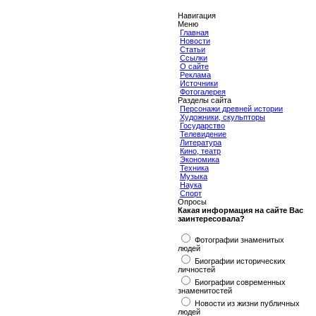
Навигация
Меню
Главная
Новости
Статьи
Ссылки
О сайте
Реклама
Источники
Фотогалерея
Разделы сайта
Персонажи древней истории
Художники, скульпторы
Государство
Телевидение
Литература
Кино, театр
Экономика
Техника
Музыка
Наука
Спорт
Опросы
Какая информация на сайте Вас
заинтересовала?
Фотографии знаменитых
людей
Биографии исторических
личностей
Биографии современных
знаменитостей
Новости из жизни публичных
людей