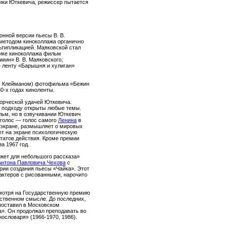
ики Юткевича, режиссер пытается
нной версии пьесы В. В.
е методом киноколлажа органично
ьтипликацией. Маяковской стал
тике киноколлажа фильм
мин» В. В. Маяковского;
» ленту «Барышня и хулиган»
И. Клейманом) фотофильма «Бежин
0-х годах киноленты.
орческой удачей Юткевича.
у подходу открыты любые темы.
ьм, но в озвучивании Юткевич
 голос — голос самого
Ленина
в
 экране, размышляет о мировых
ет на экране психологическую
татов действия. Кроме премии
а 1967 год.
жет для небольшого рассказа»
Антона Павловича Чехова
с
рии создания пьесы «Чайка». Этот
актеров с рисованными, нарочито
смотря на Государственную премию
ственном смысле. До последних,
 поставил в Московском
». Он продолжал преподавать во
ословаря» (1966-1970, 1986).