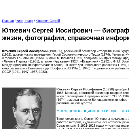
Главная
/
Кино, театр
/
Юткевич Сергей
Юткевич Сергей Иосифович — биограф
жизни, фотографии, справочная инфор
Юткевич Сергей Иосифович
(1904-85), российский режиссер и теоретик кино, худ
(1962), доктор искусствоведения. Герой Социалистического Труда (1974). Фильмы: «
«Рассказы о Ленине» (1958), «Ленин в Польше» (1966, специальный приз Междунаро
«Ленин в Париже» (1981), а также «Кружева» (1928), «Встречный» (1932, с Ф. М. Эрм
Международного кинофестиваля в Канне), «Сюжет для небольшого рассказа» (1969,
кинофестиваля в Венеции) и др. Профессор ВГИКа (с 1940). Теоретические работы п
СССР (1941, 1947, 1967, 1983).
Юткевич Сергей Иосифович
(15 (28) декабря 
1985, Москва), советский режиссер театра и кин
искусствоведения. Народный артист СССР (1962
(1974), лауреат премии Венецианского кинофести
развитие киноискусства.
Боец революционного искусства 
Творческая жизнь Сергея Юткевича началась в 1
работал актером, художником, ассистентом режи
Севастополя. В 1921-1923 годах учился на теа