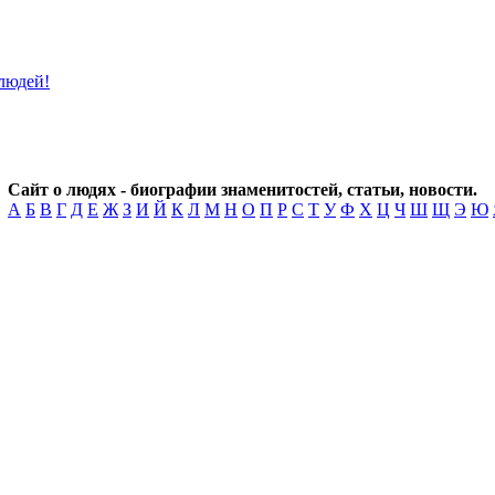
Сайт о людях - биографии знаменитостей, статьи, новости.
А
Б
В
Г
Д
Е
Ж
З
И
Й
К
Л
М
Н
О
П
Р
С
Т
У
Ф
Х
Ц
Ч
Ш
Щ
Э
Ю