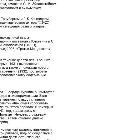
серских мастерских под
нтом, вместе с С. М. Эйзенштейном
 режиссером и художником
.
. Траубергом и Г. К. Крыжицким
сцентрического актера (ФЭКС).
ем смешения разных жанров:
инокартиной стала
нарий и постановка Юткевича и С.
киноколлектива (ЭККЮ),
ль», 1926; «Третья Мещанская»,
 течение десяти лет. В ранних
горы», 1931) выполнение
мы, а также с поисками нового
стречный» (1932, постановка
идеологическому содержанию.
ра — сердце Турции» он пытается
годов с экспериментами было
ь картины по вкусу главного
агитки «Как будет голосовать
оленты этого периода: «Шахтеры»
41 год), характеризуют
В фильме «Человек с ружьем»
стве. В этом фильме далеко
дрин).
 но помимо административной и
ой работой, подчас существуя в
нимал должность главного