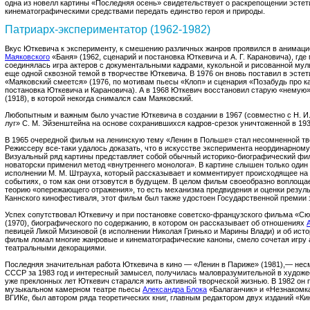
одна из новелл картины «Последняя осень» свидетельствует о раскрепощении эстет
кинематографическими средствами передать единство героя и природы.
Патриарх-экспериментатор (1962-1982)
Вкус Юткевича к эксперименту, к смешению различных жанров проявился в анимацио
Маяковского
«Баня» (1962, сценарий и постановка Юткевича и А. Г. Карановича), гд
соединялась игра актеров с документальными кадрами, кукольной и рисованной мул
еще одной сквозной темой в творчестве Юткевича. В 1976 он вновь поставил в эсте
«Маяковский смеется» (1976, по мотивам пьесы «Клоп» и сценария «Позабудь про ка
постановка Юткевича и Карановича). А в 1968 Юткевич восстановил старую «немую
(1918), в которой некогда снимался сам Маяковский.
Любопытным и важным было участие Юткевича в создании в 1967 (совместно с Н. 
луг» С. М. Эйзенштейна на основе сохранившихся кадров-срезок уничтоженной в 193
В 1965 очередной фильм на ленинскую тему «Ленин в Польше» стал несомненной тв
Режиссеру все-таки удалось доказать, что в искусстве эксперимента неординарном
Визуальный ряд картины представляет собой обычный историко-биографический фил
новаторски применил метод «внутреннего монолога». В картине слышен только один
исполнении М. М. Штрауха, который рассказывает и комментирует происходящее на
событиях, о том как они отзовутся в будущем. В целом фильм своеобразно воплоща
теорию «опережающего отражения», то есть механизма предвидения и оценки резуль
Каннского кинофестиваля, этот фильм был также удостоен Государственной премии з
Успех сопутствовал Юткевичу и при постановке советско-французского фильма «Сю
(1970), биографического по содержанию, в котором он рассказывает об отношениях
певицей Ликой Мизиновой (в исполнении Николая Гринько и Марины Влади) и об исто
фильм ломал многие жанровые и кинематографические каноны, смело сочетая игру 
театральными декорациями.
Последняя значительная работа Юткевича в кино — «Ленин в Париже» (1981),— не
СССР за 1983 год и интересный замысел, получилась маловразумительной в художе
уже преклонных лет Юткевич старался жить активной творческой жизнью. В 1982 он
музыкальном камерном театре пьесы
Александра Блока
«Балаганчик» и «Незнакомка
ВГИКе, был автором ряда теоретических книг, главным редактором двух изданий «Кин