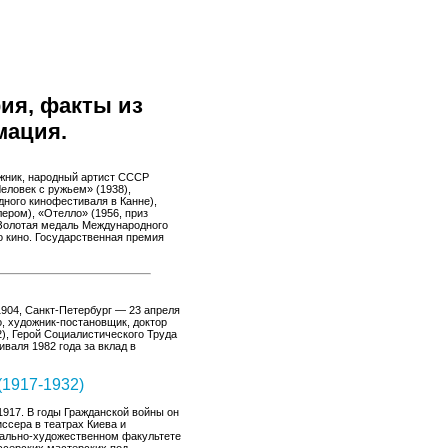
ия, факты из
мация.
ожник, народный артист СССР
Человек с ружьем» (1938),
дного кинофестиваля в Канне),
лером), «Отелло» (1956, приз
 Золотая медаль Международного
о кино. Государственная премия
1904, Санкт-Петербург — 23 апреля
о, художник-постановщик, доктор
), Герой Социалистического Труда
валя 1982 года за вклад в
(1917-1932)
917. В годы Гражданской войны он
ссера в театрах Киева и
трально-художественном факультете