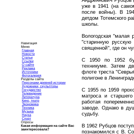
Андреянович Рубцов (
уже в 1941 (на само
после войны). В 19
детдом Тотемского ра
школы.
Вологодская "малая 
"старинную русскую
Навигация
Меню
священной", где он ч
Главная
Новости
Статьи
С 1950 по 1952 бу
Ссылки
О сайте
техникуме. Затем дв
Реклама
флоте треста "Севры
Источники
Фотогалерея
полигоне в Ленинград
Разделы сайта
Персонажи древней истории
Художники, скульпторы
С 1955 по 1959 прох
Государство
Телевидение
матроса и старшего
Литература
Кино, театр
работая попеременн
Экономика
заводе. Однако в ду
Техника
Музыка
судьбу.
Наука
Спорт
Опросы
В 1962 Рубцов поступ
Какая информация на сайте Вас
заинтересовала?
познакомился с В. С