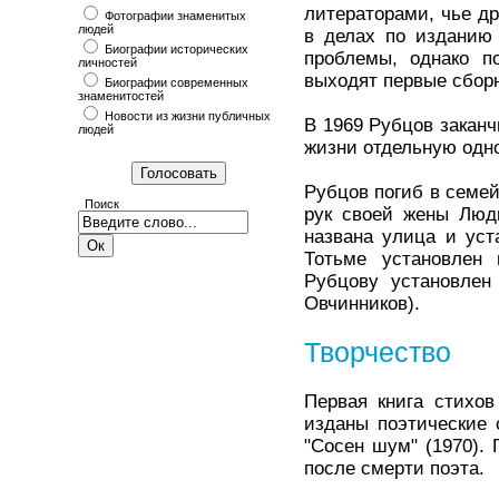
литераторами, чье др
Фотографии знаменитых
людей
в делах по изданию 
Биографии исторических
проблемы, однако п
личностей
выходят первые сбор
Биографии современных
знаменитостей
Новости из жизни публичных
В 1969 Рубцов заканч
людей
жизни отдельную одн
Рубцов погиб в семей
Поиск
рук своей жены Люд
названа улица и уст
Тотьме установлен 
Рубцову установлен 
Овчинников).
Творчество
Первая книга стихов
изданы поэтические с
"Сосен шум" (1970).
после смерти поэта.