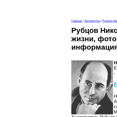
Главная
/
Литература
/
Рубцов Ни
Рубцов Нико
жизни, фото
информация
Н
Е
-
Н
А
с
М