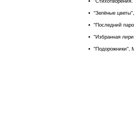
"Стихотворения. 
"Зелёные цветы",
"Последний парох
"Избранная лирик
"Подорожники", М