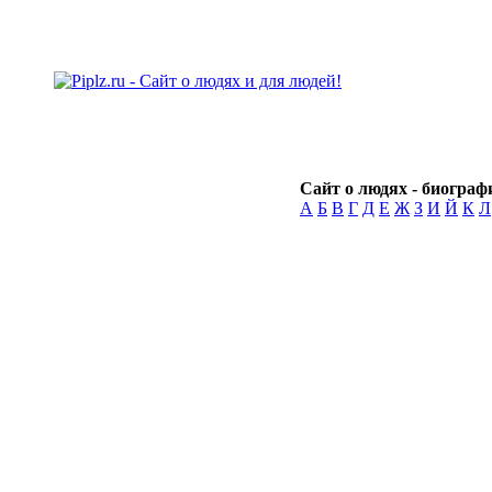
Сайт о людях - биографи
А
Б
В
Г
Д
Е
Ж
З
И
Й
К
Л