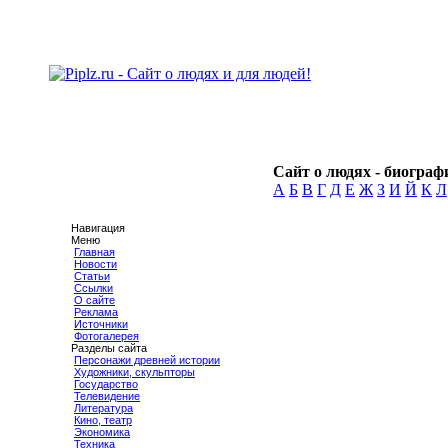
Сайт о людях - биографи
А
Б
В
Г
Д
Е
Ж
З
И
Й
К
Л
Навигация
Меню
Главная
Новости
Статьи
Ссылки
О сайте
Реклама
Источники
Фотогалерея
Разделы сайта
Персонажи древней истории
Художники, скульпторы
Государство
Телевидение
Литература
Кино, театр
Экономика
Техника