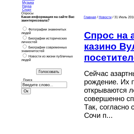
Музыка
Наука
Спорт
Опросы
Какая информация на сайте Вас
Главная
/
Новости
/ 31 Июль 201
заинтересовала?
Фотографии знаменитых
Спрос на 
людей
Биографии исторических
личностей
казино Ву
Биографии современных
знаменитостей
посетител
Новости из жизни публичных
людей
Сейчас азартн
рождение. Их п
Поиск
открываются л
совершенно сп
Так, согласно 
Сочи п...